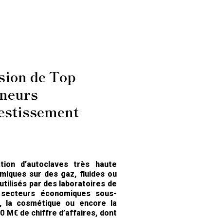
sion de Top
eneurs
estissement
ation d’autoclaves très haute
miques sur des gaz, fluides ou
ilisés par des laboratoires de
x secteurs économiques sous-
ie, la cosmétique ou encore la
0 M€ de chiffre d’affaires, dont